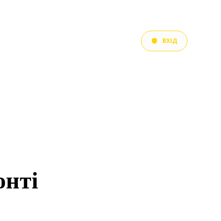
ВХІД
онті